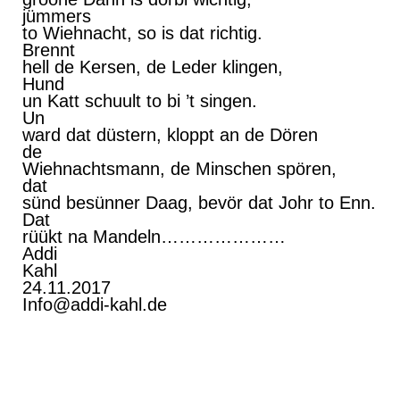
jümmers
to Wiehnacht, so is dat richtig.
Brennt
hell de Kersen, de Leder klingen,
Hund
un Katt schuult to bi ’t singen.
Un
ward dat düstern, kloppt an de Dören
de
Wiehnachtsmann, de Minschen spören,
dat
sünd besünner Daag, bevör dat Johr to Enn.
Dat
rüükt na Mandeln…………………
Addi
Kahl
24.11.2017
Info@addi-kahl.de