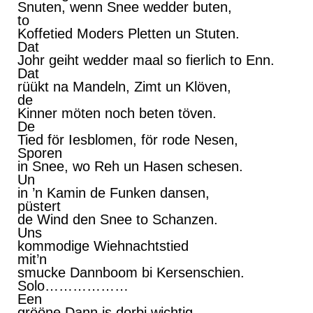
Snuten, wenn Snee wedder buten,
to
Koffetied Moders Pletten un Stuten.
Dat
Johr geiht wedder maal so fierlich to Enn.
Dat
rüükt na Mandeln, Zimt un Klöven,
de
Kinner möten noch beten töven.
De
Tied för Iesblomen, för rode Nesen,
Sporen
in Snee, wo Reh un Hasen schesen.
Un
in ’n Kamin de Funken dansen,
püstert
de Wind den Snee to Schanzen.
Uns
kommodige Wiehnachtstied
mit’n
smucke Dannboom bi Kersenschien.
Solo………………
Een
grööne Dann is dorbi wichtig,