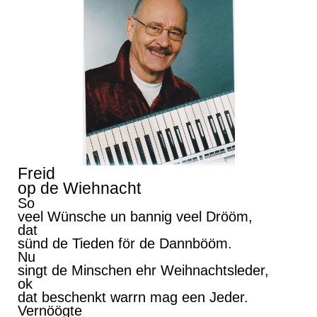
Freid
op de Wiehnacht
So
veel Wünsche un bannig veel Drööm,
dat
sünd de Tieden för de Dannbööm.
Nu
singt de Minschen ehr Weihnachtsleder,
ok
dat beschenkt warrn mag een Jeder.
Vernöögte