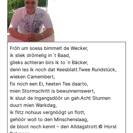
Fröh um soess bimmelt de Wecker,
ik sliek drömelig in´t Baad,
glieks achteran birs ik to´n Bäcker,
denn les ik noch dat Keesblatt.Twee Rundstück,
wieken Camembert,
fix noch een Ei, heeten Tee daarto,
mien Stormschritt is bewunnernswert,
ik sluut de Ingangsdöör un gah.Acht Stunnen
duurt mien Warkdag,
ik flitz nohuus vergnöögt un flott,
gehöör woll to den Minschenslaag,
de bloot noch kennt – den Alldagstrott.© Horst