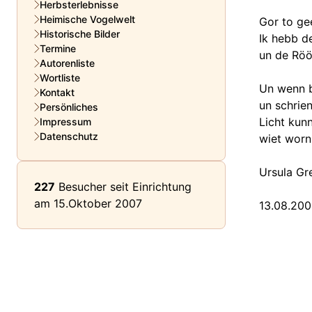
Herbsterlebnisse
Heimische Vogelwelt
Gor to ge
Historische Bilder
Ik hebb d
Termine
un de Röö
Autorenliste
Wortliste
Un wenn b
Kontakt
un schrien
Persönliches
Licht kun
Impressum
Datenschutz
wiet worn,
Ursula G
227
Besucher seit Einrichtung
am 15.Oktober 2007
13.08.20