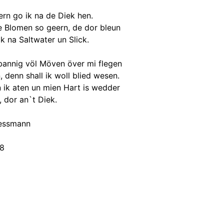
ern go ik na de Diek hen.
e Blomen so geern, de dor bleun
k na Saltwater un Slick.
annig völ Möven över mi flegen
, denn shall ik woll blied wesen.
n ik aten un mien Hart is wedder
 dor an`t Diek.
ressmann
08