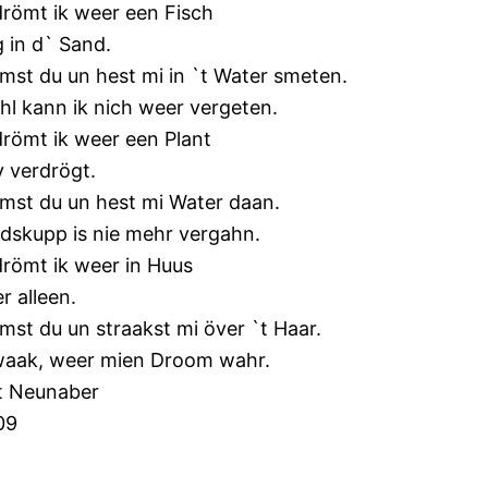
drömt ik weer een Fisch
g in d` Sand.
mst du un hest mi in `t Water smeten.
hl kann ik nich weer vergeten.
drömt ik weer een Plant
v verdrögt.
mst du un hest mi Water daan.
edskupp is nie mehr vergahn.
drömt ik weer in Huus
r alleen.
mst du un straakst mi över `t Haar.
waak, weer mien Droom wahr.
t Neunaber
09