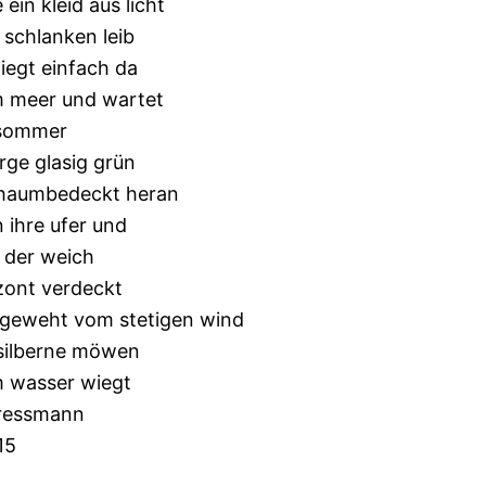
e ein kleid aus licht
 schlanken leib
 liegt einfach da
m meer und wartet
 sommer
rge glasig grün
chaumbedeckt heran
 ihre ufer und
 der weich
zont verdeckt
tgeweht vom stetigen wind
silberne möwen
 wasser wiegt
Gressmann
15