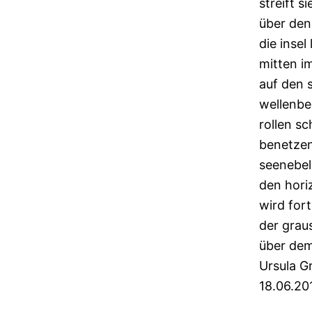
streift si
über den
die insel
mitten i
auf den
wellenbe
rollen s
benetzen
seenebel
den hori
wird for
der grau
über dem
Ursula 
18.06.20