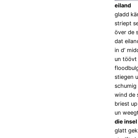
eiland
gladd k
striept s
över de s
dat eilan
in d‘ mi
un töövt
floodbul
stiegen u
schumig 
wind de 
briest up
un weegt
die insel
glatt ge