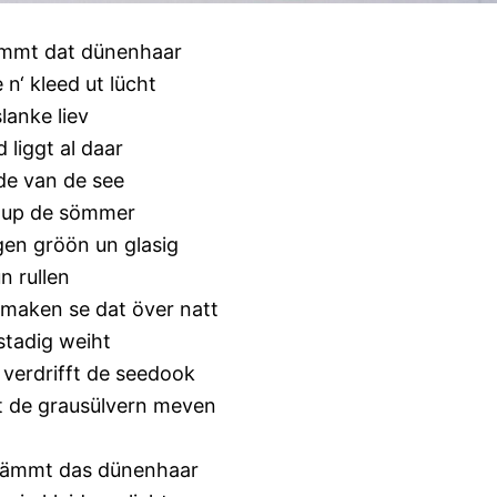
ämmt dat dünenhaar
e n‘ kleed ut lücht
lanke liev
d liggt al daar
dde van de see
 up de sömmer
gen gröön un glasig
n rullen
maken se dat över natt
stadig weiht
 verdrifft de seedook
 de grausülvern meven
kämmt das dünenhaar