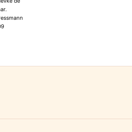
ievke de
aar.
Gressmann
09