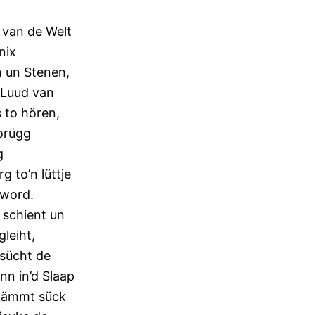
 van de Welt
 nix
n un Stenen,
e Luud van
s to hören,
orügg
g
rg to’n lüttje
 word.
schient un
leiht,
 sücht de
n in’d Slaap
kämmt sück