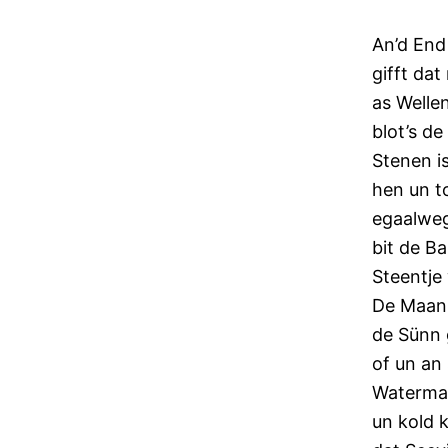
An’d End
gifft dat
as Welle
blot’s d
Stenen i
hen un t
egaalwe
bit de Ba
Steentje
De Maan 
de Sünn g
of un an
Waterman
un kold 