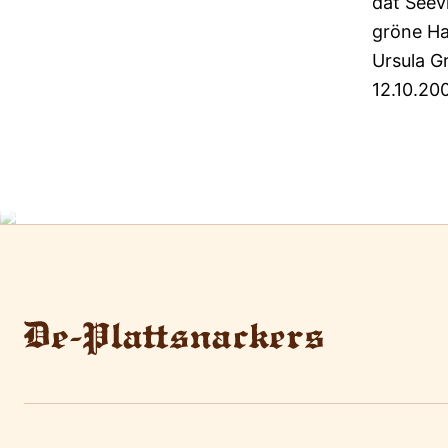
dat Seev
gröne H
Ursula 
12.10.20