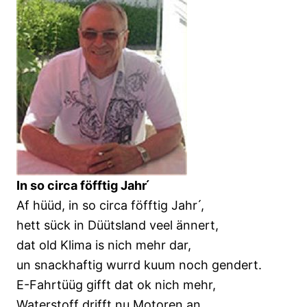
In so circa föfftig Jahr ́
Af hüüd, in so circa föfftig Jahr ́,
hett sück in Düütsland veel ännert,
dat old Klima is nich mehr dar,
un snackhaftig wurrd kuum noch gendert.
E-Fahrtüüg gifft dat ok nich mehr,
Waterstoff drifft nu Motoren an,