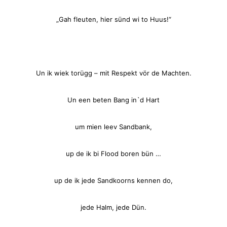
„Gah fleuten, hier sünd wi to Huus!“
Un ik wiek torügg – mit Respekt vör de Machten.
Un een beten Bang in`d Hart
um mien leev Sandbank,
up de ik bi Flood boren bün …
up de ik jede Sandkoorns kennen do,
jede Halm, jede Dün.