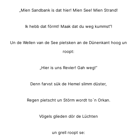
„Mien Sandbank is dat hier! Mien See! Mien Strand!
Ik hebb dat förmt! Maak dat du weg kummst“!
Un de Wellen van de See pietsken an de Dünenkant hoog un
roopt:
„Hier is uns Revier! Gah weg!“
Denn farvst sük de Hemel slimm düster,
Regen pietscht un Störm wordt to`n Orkan.
Vögels glieden dör de Lüchten
un grell roopt se: