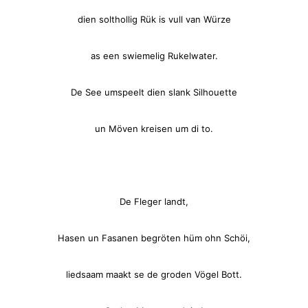
dien solthollig Rük is vull van Würze
as een swiemelig Rukelwater.
De See umspeelt dien slank Silhouette
un Möven kreisen um di to.
De Fleger landt,
Hasen un Fasanen begröten hüm ohn Schöi,
liedsaam maakt se de groden Vögel Bott.