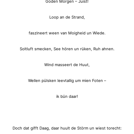
Goden Morgen – Juist!
Loop an de Strand,
faszineert ween van Moigheid un Wiede.
Soltluft smecken, See hören un rüken, Ruh ahnen.
Wind masseert de Huut,
Wellen pülsken leevtallig um mien Foten –
ik bün daar!
Doch dat gifft Daag, daar huult de Störm un wiest torecht: