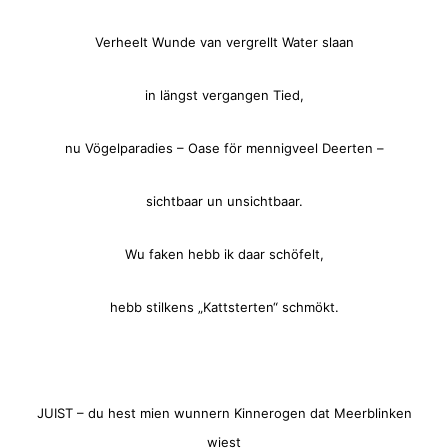
Verheelt Wunde van vergrellt Water slaan
in längst vergangen Tied,
nu Vögelparadies – Oase för mennigveel Deerten –
sichtbaar un unsichtbaar.
Wu faken hebb ik daar schöfelt,
hebb stilkens „Kattsterten“ schmökt.
JUIST – du hest mien wunnern Kinnerogen dat Meerblinken
wiest