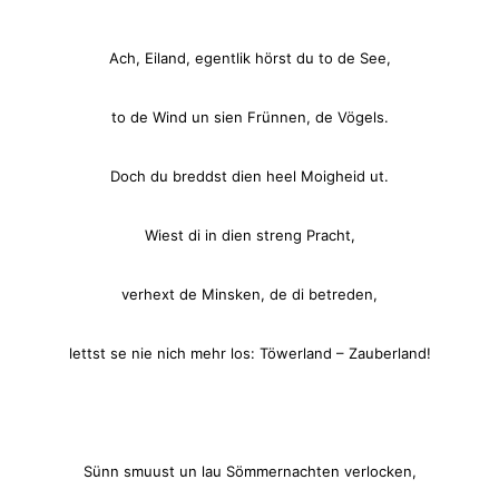
Ach, Eiland, egentlik hörst du to de See,
to de Wind un sien Frünnen, de Vögels.
Doch du breddst dien heel Moigheid ut.
Wiest di in dien streng Pracht,
verhext de Minsken, de di betreden,
lettst se nie nich mehr los: Töwerland – Zauberland!
Sünn smuust un lau Sömmernachten verlocken,