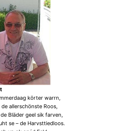
t
mmerdaag körter warrn,
k de allerschönste Roos,
de Bläder geel sik farven,
uht se – de Harvsttiedloos.