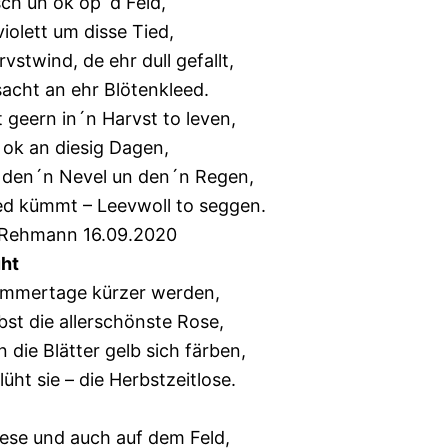
sch un ok op´d Feld,
violett um disse Tied,
vstwind, de ehr dull gefallt,
sacht an ehr Blötenkleed.
 geern in´n Harvst to leven,
, ok an diesig Dagen,
t den´n Nevel un den´n Regen,
ied kümmt – Leevwoll to seggen.
 Rehmann 16.09.2020
üht
mmertage kürzer werden,
lbst die allerschönste Rose,
 die Blätter gelb sich färben,
üht sie – die Herbstzeitlose.
iese und auch auf dem Feld,