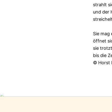
strahlt s
und der H
streichel
Sie mag 
öffnet s
sie trot
bis die 
© Horst