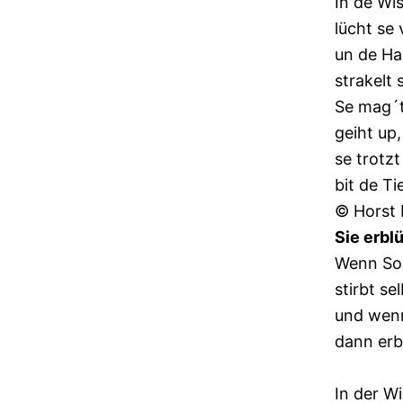
In de Wi
lücht se 
un de Har
strakelt 
Se mag´t
geiht up
se trotz
bit de T
© Horst
Sie erbl
Wenn So
stirbt se
und wenn
dann erbl
In der W