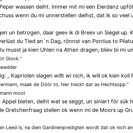
Peper wassen deiht. Immer mit mi een Eierdanz upfö
huss wenn du mi unnerstellen deihst, dat ik so veel 
ogen un betrogen, daar geev ik di Breev un Siegel up. 
verlüst du Tied an`n Dag, rönnst van Pontius to Pilatu
Du musst ja kien Uhlen na Athen dragen, bliev bi mi un
ot Glock.“
 wedder
g: „ Kapriolen slagen willt wi nich, ik will ok kien koll
Hermann, maak de Döör to, hier treckt dat as Hechtsopp.“
rmann moot
 Appel bieten, deiht wat se seggt, un siniert för sük he
de Gretchenfraag stellen ok wenn mi de Moors up Gru
an Leed is, na dien Gardinenpredigten wordt dat ok nich an