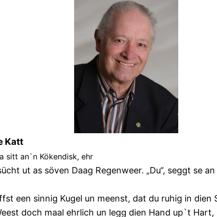
e Katt
a sitt an`n Kökendisk, ehr
sücht ut as söven Daag Regenweer. „Du“, seggt se a
fst een sinnig Kugel un meenst, dat du ruhig in dien 
Weest doch maal ehrlich un legg dien Hand up`t Hart, d