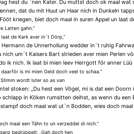
ag hest du `nen Kater. Du muttst doch ok maal wat 
ennen, dat du mit Huut un Haar nich in Dunkeln tappst
 Fööt kriegen, biet doch maal in suren Appel un laat de
de Latten gahn.“
 laat de Kark aver in`t Dörp,“
 Hermann de Unnerhollung wedder in`t ruhig Fahrwate
 nu nich um`t Kaisers Bart strieden aver mien Perlen v
o ik nich. Ik laat bi mien leev Herrgott för anner Lüü
 daarför is mi mien Geld doch veel to schaa.“
 Stimm wordt luter so as van
ntel stoken: „Du hest een Vögel, mi is dat een Doorn 
 schlapp in Köken rumsitten deihst, as wenn du een 
 stampf doch maal wat ut`n Bodden, wies doch maal
doch maal een Tähn to un verzeddel di nich.“
ganz bedrüppelt: „Gah doch hen