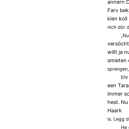
annern D
Farv bek
kien koll
nich dör 
„Nu
versöcht
willt ja
smieten d
sprengen,
Ehr
een Tara
immer so
hest. Nu
Haark
is. Legg 
He 