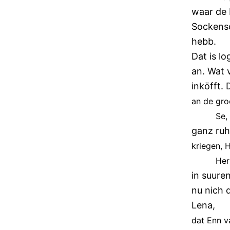
waar de 
Sockensc
hebb.
Dat is l
an. Wat 
inköfft. 
an de gro
Se,
ganz ruhi
kriegen, 
He
in suuren
nu nich 
Lena,
dat Enn v