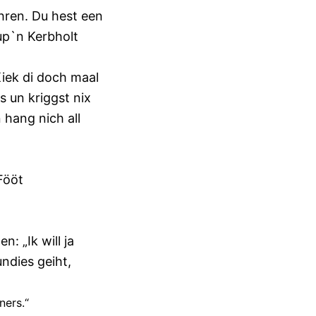
hren. Du hest een
up`n Kerbholt
Kiek di doch maal
s un kriggst nix
 hang nich all
 Fööt
n: „Ik will ja
ndies geiht,
ners.“