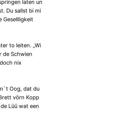
springen laten un
. Du sallst bi mi
 Gesellligkeit
r to leiten. „Wi
ör de Schwien
 doch nix
in`t Oog, dat du
Brett vörn Kopp
 de Lüü wat een