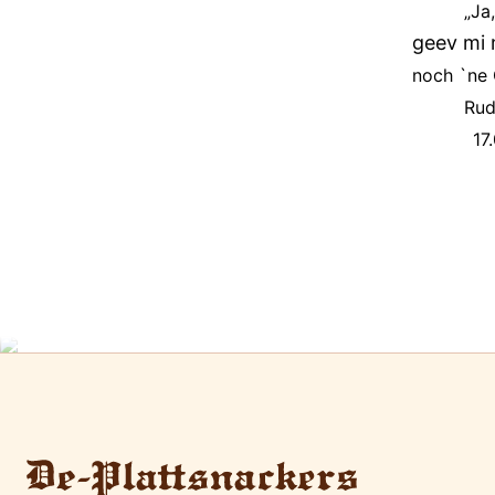
„Ja
geev mi 
noch `ne 
Rud
17.01