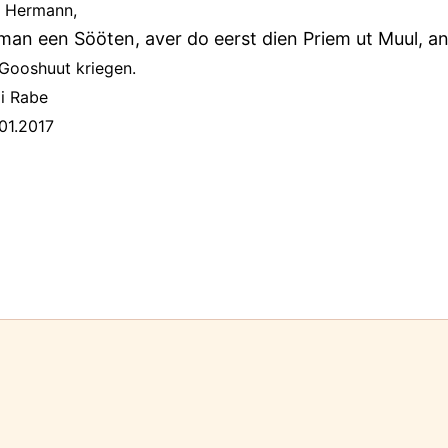
, Hermann,
man een Sööten, aver do eerst dien Priem ut Muul, an
Gooshuut kriegen.
i Rabe
.2017