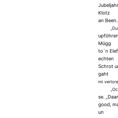
Jubeljah
Klotz
an Been.
„Du
upföhren
Mügg
to`n Ele
echten
Schrot u
gaht
mi verlor
„Oc
se. „Daa
good, ma
un