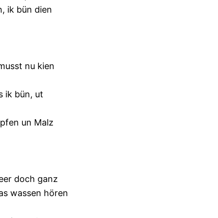
, ik bün dien
musst nu kien
 ik bün, ut
opfen un Malz
Weer doch ganz
ras wassen hören