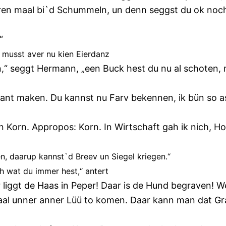
ren maal bi`d Schummeln, un denn seggst du ok noch
“
 musst aver nu kien Eierdanz
,“ seggt Hermann, „een Buck hest du nu al schoten, 
fant maken. Du kannst nu Farv bekennen, ik bün so as
n Korn. Appropos: Korn. In Wirtschaft gah ik nich, H
en, daarup kannst`d Breev un Siegel kriegen.“
h wat du immer hest,“ antert
r liggt de Haas in Peper! Daar is de Hund begraven! 
al unner anner Lüü to komen. Daar kann man dat G