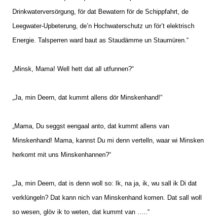
Drinkwaterversörgung, för dat Bewatern för de Schippfahrt, de
Leegwater-Upbeterung, de’n Hochwaterschutz un för’t elektrisch
Energie. Talsperren ward baut as Staudämme un Staumüren.“
„
Minsk, Mama! Well hett dat all utfunnen?“
„Ja, min Deern, dat kummt allens dör Minskenhand!“
„Mama, Du seggst eengaal anto, dat kummt allens van
Minskenhand! Mama, kannst Du mi denn vertelln, waar wi Minsken
herkomt mit uns Minskenhannen?“
„Ja, min Deern, dat is denn woll so: Ik, na ja, ik, wu sall ik Di dat
verklüngeln? Dat kann nich van Minskenhand komen. Dat sall woll
so wesen, glöv ik to weten, dat kummt van …..“