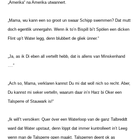
„Amerika“ na Amerika utwannert.
„Mama, wu kann een so groot un swaar Schipp swemmen? Dat mutt
doch egentlik unnergahn. Wenn ik to’n Bispill bi’t Spölen een dicken
Flint up’t Water legg, denn blubbert de gliek ünner.“
„Ja, as ik Di eben all vertellt hebb, dat is allens van Minskenhand
….“
„Ach so, Mama, verklaren kannst Du mi dat woll nich so recht. Aber,
Du kannst mi seker vertelln, waarum daar in’n Harz bi Oker een
Talsperre of Stauwark is!“
„Ik will’t versöken: Quer över een Waterloop van de ganz Talbreddt
ward dat Water upstaut, denn löppt dat immer kuntrolleert in’t Leeg
wenn man de Talsperre open maakt. Talsperren deent ok as