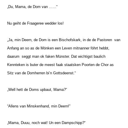
„Du, Mama, de Dom van ……“
Nu geiht de Fraageree wedder los!
„Ja, min Deern, de Dom is een Bischofskark, in de de Pastoren
van
Anfang an so as de Mönken een Leven mitnanner föhrt hebbt,
daarum
seggt man ok faken Münster. Dat wichtigst baulich
Kennteken is buter de meest faak staatsken Poorten de Chor as
Sitz van de Domherren bi’n Gottsdeenst.“
„Well hett de Doms upbaut, Mama?“
“Allens van Minskenhand, min Deern!”
„Mama, Duuu, noch wat! Un een Dampschipp?“