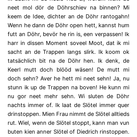
neet mol dör de Döhrschiev na binnen? Mi
keem de Idee, dichter an de Döhr rantogahn!
Wenn he dann de Döhr open hett, kannst hum
futt an Döhr, bevör he rin is, een verpassen! Ik
harr in dissen Moment soveel Moot, dat ik mi
sacht an de Trappen langs slirk. Ik koom ok
tatsächlich bit na de Döhr hen. Ik denk, de
Keerl mutt doch blööd wäsen! De mutt mi
doch sehn? Aver he hett mi neet sehn! Ja, nu
stunn ik up de Trappen na boven! He kunn mi
nu gor neet mehr sehn. Wi sluten de Döhr
nachts immer of. Ik laat de Slötel immer quer
drinstoppen. Mien Frau nimmt de Slötel alltieds
rut. Wiel, wenn de Slötel stoppt, kann man vun
buten kien anner Slötel of Diedrich rinstoppen.