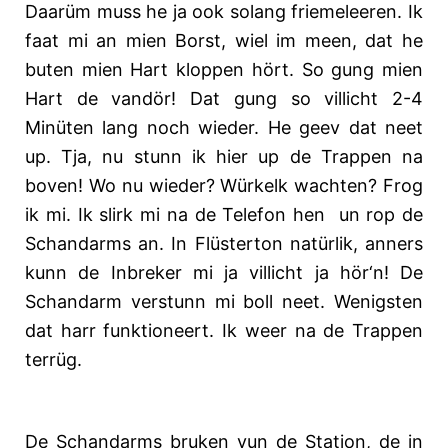
Daarüm muss he ja ook solang friemeleeren. Ik
faat mi an mien Borst, wiel im meen, dat he
buten mien Hart kloppen hört. So gung mien
Hart de vandör! Dat gung so villicht 2-4
Minüten lang noch wieder. He geev dat neet
up. Tja, nu stunn ik hier up de Trappen na
boven! Wo nu wieder? Würkelk wachten? Frog
ik mi. Ik slirk mi na de Telefon hen
un rop de
Schandarms an. In Flüsterton natürlik, anners
kunn de Inbreker mi ja villicht ja hör‘n! De
Schandarm verstunn mi boll neet. Wenigsten
dat harr funktioneert. Ik weer na de Trappen
terrüg.
De Schandarms bruken vun de Station, de in