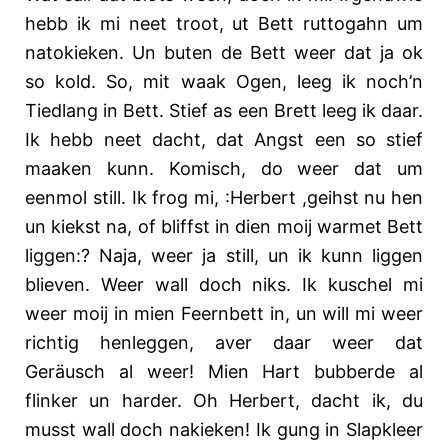
hebb ik mi neet troot, ut Bett ruttogahn um
natokieken. Un buten de Bett weer dat ja ok
so kold. So, mit waak Ogen, leeg ik noch’n
Tiedlang in Bett. Stief as een Brett leeg ik daar.
Ik hebb neet dacht, dat Angst een so stief
maaken kunn. Komisch, do weer dat um
eenmol still. Ik frog mi, :Herbert ,geihst nu hen
un kiekst na, of bliffst in dien moij warmet Bett
liggen:? Naja, weer ja still, un ik kunn liggen
blieven. Weer wall doch niks. Ik kuschel mi
weer moij in mien Feernbett in, un will mi weer
richtig henleggen, aver daar weer dat
Geräusch al weer! Mien Hart bubberde al
flinker un harder. Oh Herbert, dacht ik, du
musst wall doch nakieken! Ik gung in Slapkleer