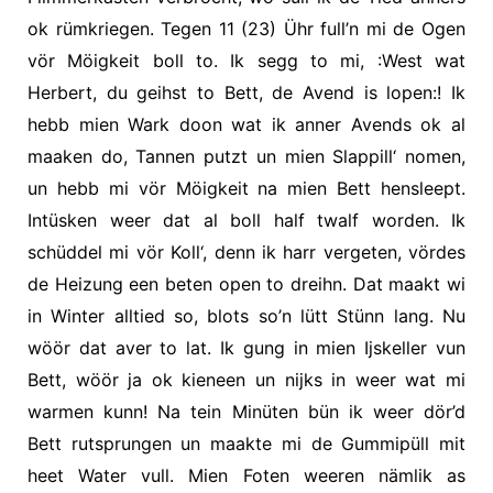
ok rümkriegen. Tegen 11 (23) Ühr full’n mi de Ogen
vör Möigkeit boll to.
Ik segg to mi, :West wat
Herbert, du geihst to Bett, de Avend is lopen:!
Ik
hebb mien Wark doon wat ik anner Avends ok al
maaken do, Tannen putzt un mien Slappill‘ nomen,
un hebb mi vör Möigkeit na mien Bett hensleept.
Intüsken weer dat al boll half twalf worden. Ik
schüddel mi vör Koll‘, denn ik harr vergeten, vördes
de Heizung een beten open to dreihn. Dat maakt wi
in Winter alltied so, blots so’n lütt Stünn lang. Nu
wöör dat aver to lat. Ik gung in mien Ijskeller vun
Bett, wöör ja ok kieneen un nijks in weer wat mi
warmen kunn! Na tein Minüten bün ik weer dör’d
Bett rutsprungen un maakte mi de Gummipüll mit
heet Water vull. Mien Foten weeren nämlik as