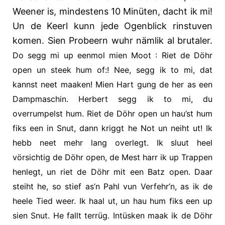
Weener is, mindestens 10 Minüten, dacht ik mi!
Un de Keerl kunn jede Ogenblick rinstuven
komen. Sien Probeern wuhr nämlik al brutaler.
Do segg mi up eenmol mien Moot : Riet de Döhr
open un steek hum of:!
Nee, segg ik to mi, dat
kannst neet maaken! Mien Hart gung de her as een
Dampmaschin. Herbert segg ik to mi, du
overrumpelst hum. Riet de Döhr open un hau’st hum
fiks een in Snut, dann kriggt he Not un neiht ut! Ik
hebb neet mehr lang overlegt. Ik sluut heel
vörsichtig de Döhr open, de Mest harr ik up Trappen
henlegt, un riet de Döhr mit een Batz open. Daar
steiht he, so stief as’n Pahl vun Verfehr’n, as ik de
heele Tied weer. Ik haal ut, un hau hum fiks een up
sien Snut. He fallt terrüg. Intüsken maak ik de Döhr