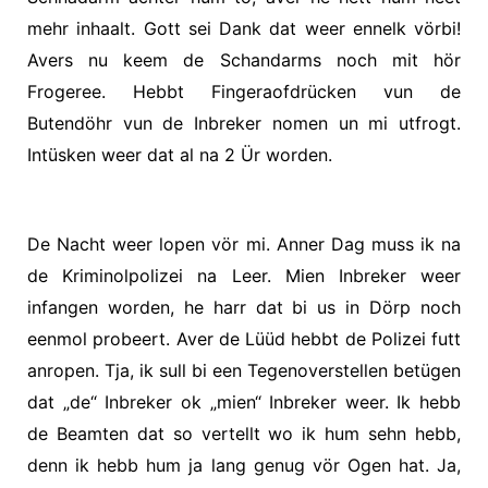
mehr inhaalt. Gott sei Dank dat weer ennelk vörbi!
Avers nu keem de Schandarms noch mit hör
Frogeree. Hebbt Fingeraofdrücken vun de
Butendöhr vun de Inbreker nomen un mi utfrogt.
Intüsken weer dat al na 2 Ür worden.
De Nacht weer lopen vör mi. Anner Dag muss ik na
de Kriminolpolizei na Leer. Mien Inbreker weer
infangen worden, he harr dat bi us in Dörp noch
eenmol probeert. Aver de Lüüd hebbt de Polizei futt
anropen. Tja, ik sull bi een Tegenoverstellen betügen
dat „de“ Inbreker ok „mien“ Inbreker weer. Ik hebb
de Beamten dat so vertellt wo ik hum sehn hebb,
denn ik hebb hum ja lang genug vör Ogen hat. Ja,