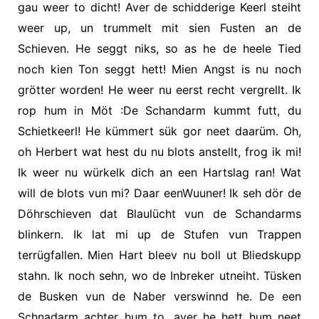
gau weer to dicht! Aver de schidderige Keerl steiht
weer up, un trummelt mit sien Fusten an de
Schieven. He seggt niks, so as he de heele Tied
noch kien Ton seggt hett! Mien Angst is nu noch
grötter worden! He weer nu eerst recht vergrellt. Ik
rop hum in Möt :De Schandarm kummt futt, du
Schietkeerl! He kümmert sük gor neet daarüm. Oh,
oh Herbert wat hest du nu blots anstellt, frog ik mi!
Ik weer nu würkelk dich an een Hartslag ran! Wat
will de blots vun mi? Daar eenWuuner! Ik seh dör de
Döhrschieven dat Blaulücht vun de Schandarms
blinkern. Ik lat mi up de Stufen vun Trappen
terrügfallen. Mien Hart bleev nu boll ut Bliedskupp
stahn. Ik noch sehn, wo de Inbreker utneiht. Tüsken
de Busken vun de Naber verswinnd he. De een
Schnadarm achter hum to, aver he hett hum neet