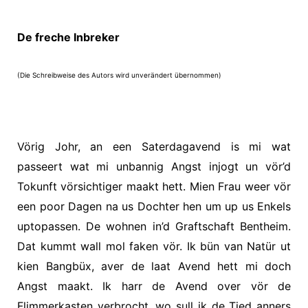
De freche Inbreker
(Die Schreibweise des Autors wird unverändert übernommen)
Vörig Johr, an een Saterdagavend is mi wat
passeert wat mi unbannig Angst injogt un vör’d
Tokunft vörsichtiger maakt hett. Mien Frau weer vör
een poor Dagen na us Dochter hen um up us Enkels
uptopassen. De wohnen in’d Graftschaft Bentheim.
Dat kummt wall mol faken vör. Ik bün van Natür ut
kien Bangbüx, aver de laat Avend hett mi doch
Angst maakt. Ik harr de Avend over vör de
Flimmerkasten verbrocht, wo sull ik de Tied anners