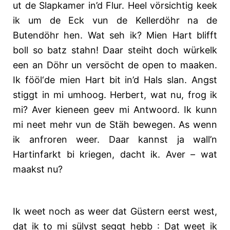
ut de Slapkamer in’d Flur. Heel vörsichtig keek
ik um de Eck vun de Kellerdöhr na de
Butendöhr hen. Wat seh ik? Mien Hart blifft
boll so batz stahn! Daar steiht doch würkelk
een an Döhr un versöcht de open to maaken.
Ik fööl‘de mien Hart bit in’d Hals slan. Angst
stiggt in mi umhoog. Herbert, wat nu, frog ik
mi? Aver kieneen geev mi Antwoord. Ik kunn
mi neet mehr vun de Stäh bewegen. As wenn
ik anfroren weer. Daar kannst ja wall’n
Hartinfarkt bi kriegen, dacht ik. Aver – wat
maakst nu?
Ik weet noch as weer dat Güstern eerst west,
dat ik to mi sülvst seggt hebb : Dat weet ik