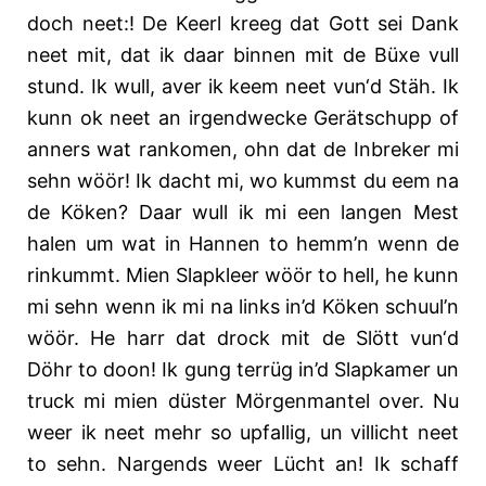
doch neet:! De Keerl kreeg dat Gott sei Dank
neet mit, dat ik daar binnen mit de Büxe vull
stund. Ik wull, aver ik keem neet vun‘d Stäh. Ik
kunn ok neet an irgendwecke Gerätschupp of
anners wat rankomen, ohn dat de Inbreker mi
sehn wöör! Ik dacht mi, wo kummst du eem na
de Köken? Daar wull ik mi een langen Mest
halen um wat in Hannen to hemm’n wenn de
rinkummt. Mien Slapkleer wöör to hell, he kunn
mi sehn wenn ik mi na links in’d Köken schuul’n
wöör. He harr dat drock mit de Slött vun‘d
Döhr to doon! Ik gung terrüg in’d Slapkamer un
truck mi mien düster Mörgenmantel over. Nu
weer ik neet mehr so upfallig, un villicht neet
to sehn. Nargends weer Lücht an! Ik schaff