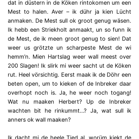
dat in düstern in de Köken rintokomen um een
Mest to halen. Aver – ik dühr ja kien Lücht
anmaken. De Mest sull ok groot genug wäsen.
Ik hebb een Striekholt anmaakt, un so funn ik
de Mest, de ik meen groot genug to sien! Dat
weer us grötzte un scharpeste Mest de wi
hemm’n. Mien Hartslag weer wall meest over
200 Slagen! Ik slirk mi weer sacht ut de Köken
rut. Heel vörsichtig. Eerst maak ik de Döhr een
beten open, um to kieken of de Inbreker daar
overhopt noch is. Ja, he weer noch togang!
Wat nu maaken Herbert? Up de Inbreker
wachten bit he rinkummt…? Ja, wat sull ik
anners ok wall maaken?
Ik dacht mi de heele Tied al, worüm kiekt de