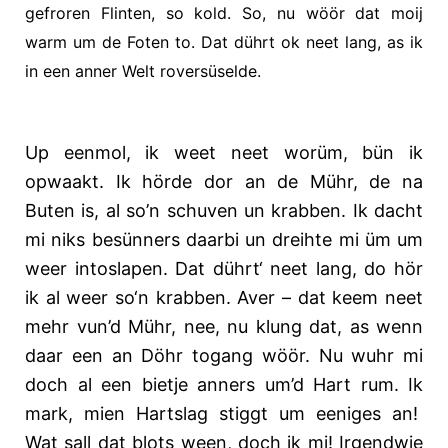
gefroren Flinten, so kold. So, nu wöör dat moij
warm um de Foten to. Dat dührt ok neet lang, as ik
in een anner Welt roversüselde.
Up eenmol, ik weet neet worüm, bün ik
opwaakt. Ik hörde dor an de Mühr, de na
Buten is, al so’n schuven un krabben. Ik dacht
mi niks besünners daarbi un dreihte mi üm um
weer intoslapen. Dat dührt‘ neet lang, do hör
ik al weer so‘n krabben. Aver – dat keem neet
mehr vun’d Mühr, nee, nu klung dat, as wenn
daar een an Döhr togang wöör. Nu wuhr mi
doch al een bietje anners um’d Hart rum. Ik
mark, mien Hartslag stiggt um eeniges an!
Wat sall dat blots ween, doch ik mi! Irgendwie