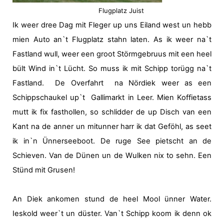
Flugplatz Juist
Ik weer dree Dag mit Fleger up uns Eiland west un hebb
mien Auto an`t Flugplatz stahn laten. As ik weer na`t
Fastland wull, weer een groot Störmgebruus mit een heel
bült Wind in`t Lücht. So muss ik mit Schipp torügg na`t
Fastland.
De Overfahrt
na Nördiek weer as een
Schippschaukel up`t
Gallimarkt in Leer. Mien Koffietass
mutt ik fix fasthollen, so schlidder de up Disch van een
Kant na de anner un mitunner harr ik dat Geföhl, as seet
ik in`n Ünnerseeboot. De ruge See pietscht an de
Schieven. Van de Dünen un de Wulken nix to sehn. Een
Stünd mit Grusen!
An Diek ankomen stund de heel Mool ünner Water.
Ieskold weer`t un düster. Van`t Schipp koom ik denn ok