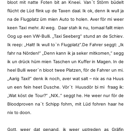
bloot mit natte Foten bit an Kneei. Van`t Störm büdelt
flücht de Lüd flink up de Taxen daal. Ik ok, denn ik wull ja
na de Flugplatz üm mien Auto to holen. Aver för mi weer
keen Taxi mehr. Al weg.
Daar stah ik nu, tomaal fallt mien
Oog up een VW-Bulli. „Taxi Seeberg“ stund an de Schiev.
Ik reep: „Halt! Ik wull to`n Flugplatz”.
De Fahrer seggt: „Ik
fahr na Nörden!“ „Denn kann ik ja seker mitkomen,“ segg
ik un drück hüm mien Taschen un Kuffer in Magen. In de
heel Bulli weer`n bloot twee Platzen, för de Fahrer un mi.
„Aarig Taxi!“ denk ik noch, aver wat salt – nix as na Huus
un een fein heet Dusche. Vör`t
Huusdör bi mi
fraag ik:
„Wat köst de Tour?“ „NIX..“ seggt he. He weer nur för de
Bloodproven na`t Schipp fohrn, mit Lüd fohren haar he
nix to doon.
Gott, weer dat genand, ik weer uptreden as Gräfin