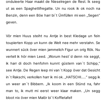
onduleerte Haar maakt de Nieselregen de Rest.
Ik seeg
ut as een Spaghettifregatte.
Un nu rook ik ok noch na
Benzin, denn een Böe harr bi`t Ümfüllen mi een „Segen”
geven.
Vör mien Huus steiht nu Antje in best Kledage un fein
toupierten Kopp un kunn de Welt nee mehr verstahn. Se
wunnert sück över mien jammelich Figur un orig Rök. Nu
vertell ik hör mien Leed.
„Worum hest`d denn nix seggt,
ik harr di doch henfohrn kunnt güstern van`t Schipp,“
see Antje.
De Regen leep mi van`t Kopp över dat Gesicht
in`t Rakschi, verkollen harr ik mi ok. „HATSCHI…..“ segg ik
un weer an`t Bibbern. „Ik koom in een Stünd na, fahr
man to, ik mutt mi eerst weer klaar maken. „Un segg
bloot nix över mien Malör bi`t Koffietafel!