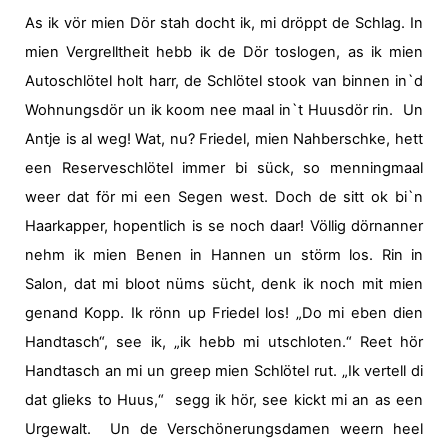
As ik vör mien Dör stah docht ik, mi dröppt de Schlag. In
mien Vergrelltheit hebb ik de Dör toslogen, as ik mien
Autoschlötel holt harr, de Schlötel stook van binnen in`d
Wohnungsdör un ik koom nee maal in`t Huusdör rin.
Un
Antje is al weg! Wat, nu? Friedel, mien Nahberschke, hett
een Reserveschlötel immer bi sück, so menningmaal
weer dat för mi een Segen west. Doch de sitt ok bi`n
Haarkapper, hopentlich is se noch daar! Völlig dörnanner
nehm ik mien Benen in Hannen un störm los. Rin in
Salon, dat mi bloot nüms sücht, denk ik noch mit mien
genand Kopp. Ik rönn up Friedel los! „Do mi eben dien
Handtasch“, see ik, „ik hebb mi utschloten.“ Reet hör
Handtasch an mi un greep mien Schlötel rut. „Ik vertell di
dat glieks to Huus,“
segg ik hör, see kickt mi an as een
Urgewalt.
Un de Verschönerungsdamen weern heel