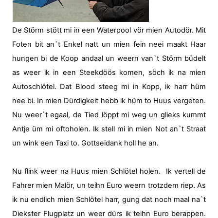
De Störm stött mi in een Waterpool vör mien Autodör. Mit
Foten bit an`t Enkel natt un mien fein neei maakt Haar
hungen bi de Koop andaal un weern van`t Störm büdelt
as weer ik in een Steekdöös komen, söch ik na mien
Autoschlötel. Dat Blood steeg mi in Kopp, ik harr hüm
nee bi. In mien Dürdigkeit hebb ik hüm to Huus vergeten.
Nu weer`t egaal, de Tied löppt mi weg un glieks kummt
Antje üm mi oftoholen. Ik stell mi in mien Not an`t Straat
un wink een Taxi to. Gottseidank holl he an.
Nu flink weer na Huus mien Schlötel holen.
Ik vertell de
Fahrer mien Malör, un teihn Euro weern trotzdem riep. As
ik nu endlich mien Schlötel harr, gung dat noch maal na`t
Diekster Flugplatz un weer dürs ik teihn Euro berappen.