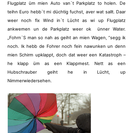
Flugplatz üm mien Auto van`t Parkplatz to holen. De
teihn Euro hebb`t mi düchtig fuchst, aver wat sallt. Daar
weer noch fix Wind in`t Lücht as wi up Flugplatz
ankwemen un de Parkplatz weer ok
ünner Water.
„Fohrn`S man so nah as geiht an mien Wagen, “segg ik
noch. Ik hebb de Fohrer noch fein nawunken un denn
mien Schirm upklappt, doch dat weer een Katastroph –
he klapp üm as een Klappmest. Nett as een
Hubschrauber geiht he in Lücht, up
Nimmerwiedersehen.