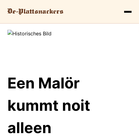
Een Malör
kummt noit
alleen