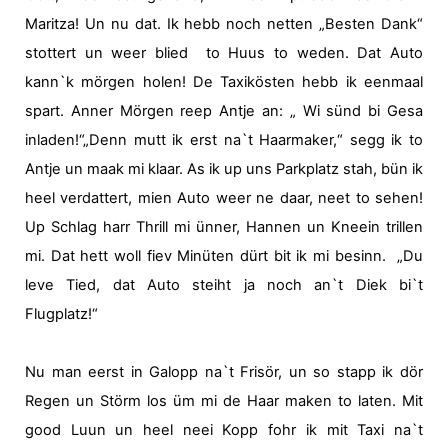
Maritza! Un nu dat. Ik hebb noch netten „Besten Dank“
stottert un weer blied
to Huus to weden.
Dat Auto
kann`k mörgen holen! De Taxikösten hebb ik eenmaal
spart. Anner Mörgen reep Antje an: „ Wi sünd bi Gesa
inladen!“„Denn mutt ik erst na`t Haarmaker,“ segg ik to
Antje un maak mi klaar. As ik up uns Parkplatz stah, bün ik
heel verdattert, mien Auto weer ne daar, neet to sehen!
Up Schlag harr Thrill mi ünner, Hannen un Kneein trillen
mi. Dat hett woll fiev Minüten dürt bit ik mi besinn.
„Du
leve Tied, dat Auto steiht ja noch an`t Diek bi`t
Flugplatz!“
Nu man eerst in Galopp na`t Frisör, un so stapp ik dör
Regen un Störm los üm mi de Haar maken to laten. Mit
good Luun un heel neei Kopp fohr ik mit Taxi na`t