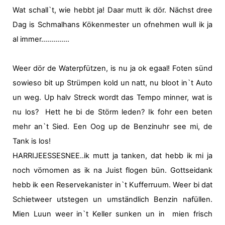
Wat schall`t, wie hebbt ja! Daar mutt ik dör. Nächst dree
Dag is Schmalhans Kökenmester un ofnehmen wull ik ja
al immer…………..
Weer dör de Waterpfützen, is nu ja ok egaal! Foten sünd
sowieso bit up Strümpen kold un natt, nu bloot in`t Auto
un weg. Up halv Streck wordt das Tempo minner, wat is
nu los?
Hett he bi de Störm leden? Ik fohr een beten
mehr an`t Sied.
Een Oog up de Benzinuhr see mi, de
Tank is los!
HARRIJEESSESNEE..ik mutt ja tanken, dat hebb ik mi ja
noch vörnomen as ik na Juist flogen bün. Gottseidank
hebb ik een Reservekanister in`t Kufferruum. Weer bi dat
Schietweer utstegen un umständlich Benzin nafüllen.
Mien Luun weer in`t Keller sunken un in
mien frisch