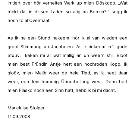
irritiert over hör verneltes Wark up mien Döskopp. „Wat
rückt dat in dissen Laden so arig na Benzin?,“ segg ik
noch to al Overmaat.
As ik na een Stünd nakeem, hör ik al van wieden een
groot Stimmung un Juchheien. As ik rinkeem in`t gode
Stuuv,
keken mi all wat mallig an un weern still. Bloot
mien best Fründin Antje hett een hochroden Kopp. Ik
glööv, mien Malör weer de hele Tied, as ik neet daar
weer, een fein humorig Ünnerhollung west. Denn hett
mien Fiasko noch een Sinn hatt, hebb ik bi mi dacht.
Marieluise Stolper
11.09.2008