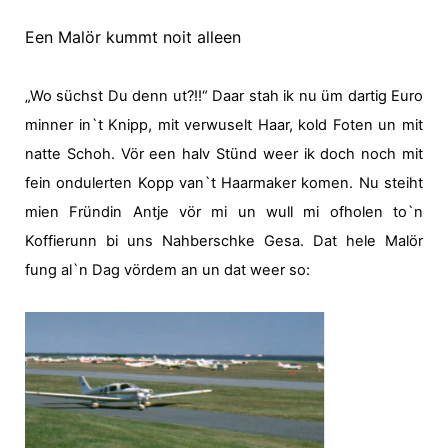
Een Malör kummt noit alleen
„Wo süchst Du denn ut?!!“ Daar stah ik nu üm dartig Euro
minner in`t Knipp, mit verwuselt Haar, kold Foten un mit
natte Schoh. Vör een halv Stünd weer ik doch noch mit
fein ondulerten Kopp van`t Haarmaker komen. Nu steiht
mien Fründin Antje vör mi un wull mi ofholen to`n
Koffierunn bi uns Nahberschke Gesa. Dat hele Malör
fung al`n Dag vördem an un dat weer so: