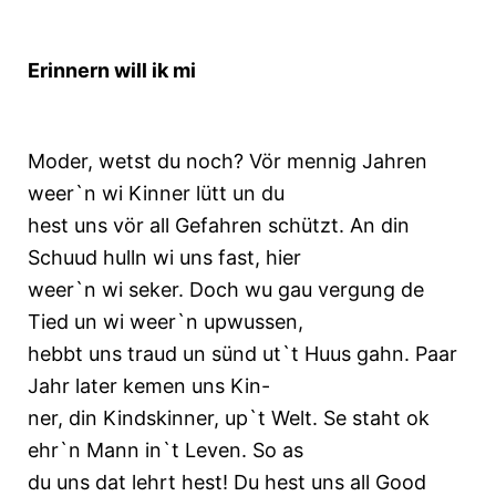
Erinnern will ik mi
Moder, wetst du noch? Vör mennig Jahren
weer`n wi Kinner lütt un du
hest uns vör all Gefahren schützt. An din
Schuud hulln wi uns fast, hier
weer`n wi seker. Doch wu gau vergung de
Tied un wi weer`n upwussen,
hebbt uns traud un sünd ut`t Huus gahn. Paar
Jahr later kemen uns Kin-
ner, din Kindskinner, up`t Welt. Se staht ok
ehr`n Mann in`t Leven. So as
du uns dat lehrt hest! Du hest uns all Good