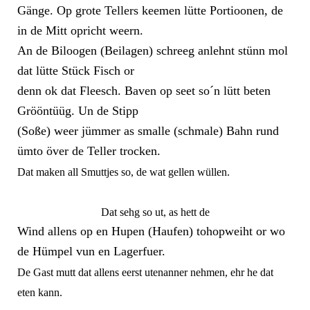
Gänge. Op grote Tellers keemen lütte Portioonen, de
in de Mitt opricht weern.
An de Biloogen (Beilagen) schreeg anlehnt stünn mol
dat lütte Stück Fisch or
denn ok dat Fleesch. Baven op seet so´n lütt beten
Grööntüüg. Un de Stipp
(Soße) weer jümmer as smalle (schmale) Bahn rund
ümto över de Teller trocken.
Dat maken all Smuttjes so, de wat gellen wüllen.
Dat sehg so ut, as hett de
Wind allens op en Hupen (Haufen) tohopweiht or wo
de Hümpel vun en Lagerfuer.
De Gast mutt dat allens eerst utenanner nehmen, ehr he dat
eten kann.