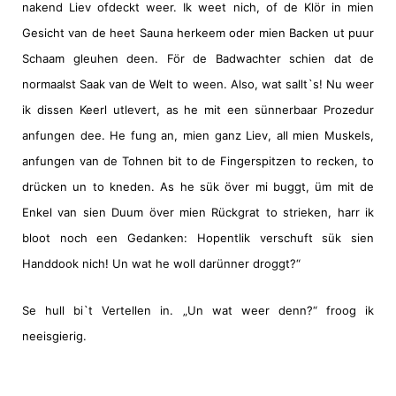
nakend Liev ofdeckt weer. Ik weet nich, of de Klör in mien
Gesicht van de heet Sauna herkeem oder mien Backen ut puur
Schaam gleuhen deen. För de Badwachter schien dat de
normaalst Saak van de Welt to ween. Also, wat sallt`s! Nu weer
ik dissen Keerl utlevert, as he mit een sünnerbaar Prozedur
anfungen dee. He fung an, mien ganz Liev, all mien Muskels,
anfungen van de Tohnen bit to de Fingerspitzen to recken, to
drücken un to kneden. As he sük över mi buggt, üm mit de
Enkel van sien Duum över mien Rückgrat to strieken, harr ik
bloot noch een Gedanken: Hopentlik verschuft sük sien
Handdook nich! Un wat he woll darünner droggt?“
Se hull bi`t Vertellen in. „Un wat weer denn?“ froog ik
neeisgierig.