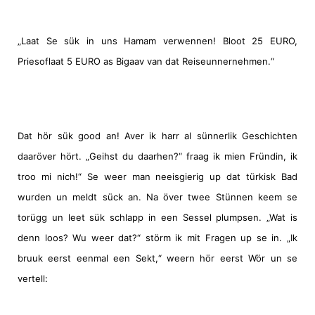
„Laat Se sük in uns Hamam verwennen! Bloot 25 EURO,
Priesoflaat 5 EURO as Bigaav van dat Reiseunnernehmen.“
Dat hör sük good an! Aver ik harr al sünnerlik Geschichten
daaröver hört. „Geihst du daarhen?“ fraag ik mien Fründin, ik
troo mi nich!“ Se weer man neeisgierig up dat türkisk Bad
wurden un meldt sück an. Na över twee Stünnen keem se
torügg un leet sük schlapp in een Sessel plumpsen. „Wat is
denn loos? Wu weer dat?“ störm ik mit Fragen up se in. „Ik
bruuk eerst eenmal een Sekt,“ weern hör eerst Wör un se
vertell: