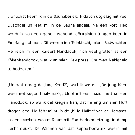
„Tonächst keem ik in de Saunaberiek. Ik dusch utgiebig mit veel
Duschgel un leet mi in de Sauna andaal. Na een kört Tied
wordt ik van een good utsehend, dörtrainiert jungen Keerl in
Empfang nohmen. Dit weer mien Telektschi, mien
Badwachter.
He reich mi een kareert Handdook, nich veel grötter as een
Kökenhanddook, wat ik an mien Liev press, üm mien Nakigheid
to bedecken.“
„Un wat droog de jung Keerl?“, wull ik weten. „De jung Keerl
weer nettsogood halv nakig, bloot mit een haast nett so een
Handdook, so wu ik dat kregen harr, dat he eng üm sien Hüft
dragen dee. He föhr mi nu in de „hillig Hallen“ van de Hamams,
in een mackelk waarm Ruum mit Footboddenheizung, in dump
Lucht duukt. De Wannen van dat Kuppelboowark weern mit