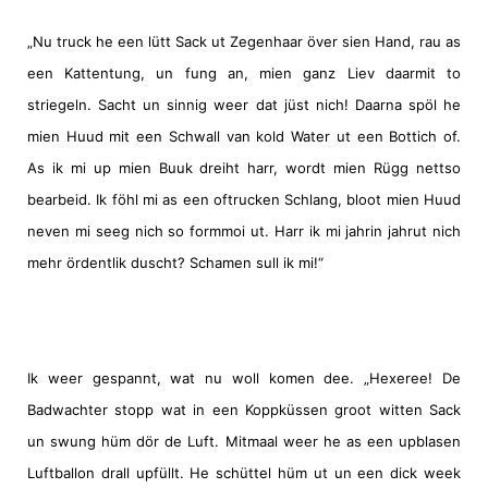
„Nu truck he een lütt Sack ut Zegenhaar över sien Hand, rau as
een Kattentung, un fung an, mien ganz Liev daarmit to
striegeln. Sacht un sinnig weer dat jüst nich! Daarna spöl he
mien Huud mit een Schwall van kold Water ut een Bottich of.
As ik mi up mien Buuk dreiht harr, wordt mien Rügg nettso
bearbeid. Ik föhl mi as een oftrucken Schlang, bloot mien Huud
neven mi seeg nich so formmoi ut. Harr ik mi jahrin jahrut nich
mehr ördentlik duscht? Schamen sull ik mi!“
Ik weer gespannt, wat nu woll komen dee. „Hexeree! De
Badwachter stopp wat in een Koppküssen groot witten Sack
un swung hüm dör de Luft. Mitmaal weer he as een upblasen
Luftballon drall upfüllt. He schüttel hüm ut un een dick week