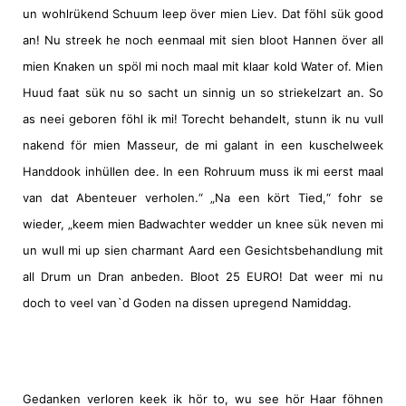
un wohlrükend Schuum leep över mien Liev. Dat föhl sük good
an! Nu streek he noch eenmaal mit sien bloot Hannen över all
mien Knaken un spöl mi noch maal mit klaar kold Water of. Mien
Huud faat sük nu so sacht un sinnig un so striekelzart an. So
as neei geboren föhl ik mi! Torecht behandelt, stunn ik nu vull
nakend för mien Masseur, de mi galant in een kuschelweek
Handdook inhüllen dee. In een Rohruum muss ik mi eerst maal
van dat Abenteuer verholen.“ „Na een kört Tied,“ fohr se
wieder, „keem mien Badwachter wedder un knee sük neven mi
un wull mi up sien charmant Aard een Gesichtsbehandlung mit
all Drum un Dran anbeden. Bloot 25 EURO! Dat weer mi nu
doch to veel van`d Goden na dissen upregend Namiddag.
Gedanken verloren keek ik hör to, wu see hör Haar föhnen