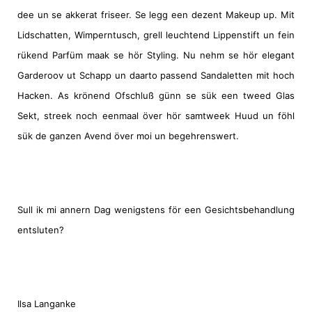
dee un se akkerat friseer. Se legg een dezent Makeup up. Mit
Lidschatten, Wimperntusch, grell leuchtend Lippenstift un fein
rükend Parfüm maak se hör Styling. Nu nehm se hör elegant
Garderoov ut Schapp un daarto passend Sandaletten mit hoch
Hacken. As krönend Ofschluß günn se sük een tweed Glas
Sekt, streek noch eenmaal över hör samtweek Huud un föhl
sük de ganzen Avend över moi un begehrenswert.
Sull ik mi annern Dag wenigstens för een Gesichtsbehandlung
entsluten?
Ilsa Langanke