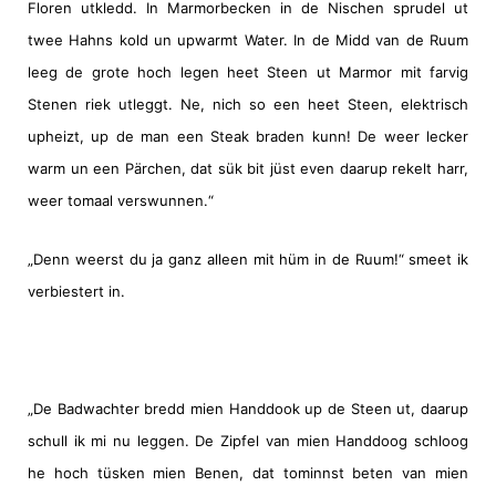
Floren utkledd. In Marmorbecken in de Nischen sprudel ut
twee Hahns kold un upwarmt Water. In de Midd van de Ruum
leeg de grote hoch legen heet Steen ut Marmor mit farvig
Stenen riek utleggt. Ne, nich so een heet Steen, elektrisch
upheizt, up de man een Steak braden kunn! De weer lecker
warm un een Pärchen, dat sük bit jüst even daarup rekelt harr,
weer tomaal verswunnen.“
„Denn weerst du ja ganz alleen mit hüm in de Ruum!“ smeet ik
verbiestert in.
„De Badwachter bredd mien Handdook up de Steen ut, daarup
schull ik mi nu leggen. De Zipfel van mien Handdoog schloog
he hoch tüsken mien Benen, dat tominnst beten van mien