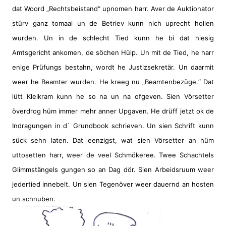
dat Woord „Rechtsbeistand“ upnomen harr. Aver de Auktionator
stürv ganz tomaal un de Betriev kunn nich uprecht hollen
wurden. Un in de schlecht Tied kunn he bi dat hiesig
Amtsgericht ankomen, de söchen Hülp. Un mit de Tied, he harr
enige Prüfungs bestahn, wordt he Justizsekretär. Un daarmit
weer he Beamter wurden. He kreeg nu „Beamtenbezüge.“ Dat
lütt Kleikram kunn he so na un na ofgeven. Sien Vörsetter
överdrog hüm immer mehr anner Upgaven. He drüff jetzt ok de
Indragungen in d` Grundbook schrieven. Un sien Schrift kunn
sück sehn laten. Dat eenzigst, wat sien Vörsetter an hüm
uttosetten harr, weer de veel Schmökeree. Twee Schachtels
Glimmstängels gungen so an Dag dör. Sien Arbeidsruum weer
jedertied innebelt. Un sien Tegenöver weer dauernd an hosten
un schnuben.