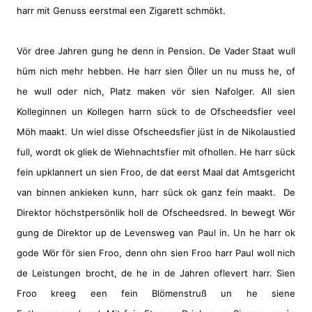
harr mit Genuss eerstmal een Zigarett schmökt.
Vör dree Jahren gung he denn in Pension. De Vader Staat wull
hüm nich mehr hebben. He harr sien Öller un nu muss he, of
he wull oder nich, Platz maken vör sien Nafolger. All sien
Kolleginnen un Kollegen harrn sück to de Ofscheedsfier veel
Möh maakt. Un wiel disse Ofscheedsfier jüst in de Nikolaustied
full, wordt ok gliek de Wiehnachtsfier mit ofhollen. He harr sück
fein upklannert un sien Froo, de dat eerst Maal dat Amtsgericht
van binnen ankieken kunn, harr sück ok ganz fein maakt.
De
Direktor höchstpersönlik holl de Ofscheedsred. In bewegt Wör
gung de Direktor up de Levensweg van Paul in. Un he harr ok
gode Wör för sien Froo, denn ohn sien Froo harr Paul woll nich
de Leistungen brocht, de he in de Jahren oflevert harr. Sien
Froo kreeg een fein Blömenstruß un he siene