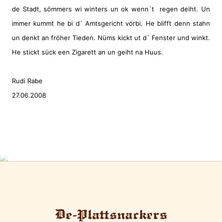
de Stadt, sömmers wi winters un ok wenn`t
regen deiht. Un
immer kummt he bi d` Amtsgericht vörbi. He blifft denn stahn
un denkt an fröher Tieden. Nüms kickt ut d` Fenster und winkt.
He stickt sück een Zigarett an un geiht na Huus.
Rudi Rabe
27.06.2008