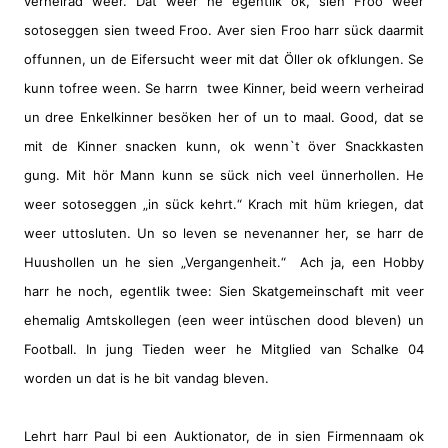
verheirad weer. Dat weer he egentlik ok, sien Froo weer
sotoseggen sien tweed Froo. Aver sien Froo harr sück daarmit
offunnen, un de Eifersucht weer mit dat Öller ok ofklungen. Se
kunn tofree ween. Se harrn
twee Kinner, beid weern verheirad
un dree Enkelkinner besöken her of un to maal. Good, dat se
mit de Kinner snacken kunn, ok wenn`t över Snackkasten
gung. Mit hör Mann kunn se sück nich veel ünnerhollen. He
weer sotoseggen „in sück kehrt.“ Krach mit hüm kriegen, dat
weer uttosluten. Un so leven se nevenanner her, se harr de
Huushollen un he sien „Vergangenheit.“
Ach ja, een Hobby
harr he noch, egentlik twee: Sien Skatgemeinschaft mit veer
ehemalig Amtskollegen (een weer intüschen dood bleven) un
Football. In jung Tieden weer he Mitglied van Schalke 04
worden un dat is he bit vandag bleven.
Lehrt harr Paul bi een Auktionator, de in sien Firmennaam ok