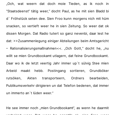
„Och, wat weern dat doch moie Tieden, as ik noch in
“Staatsdeenst“ tätig weer,“ docht Paul, as he mit sien Bladd bi
d` Fröhstück seten dee. Sien Froo kunn morgens nich mit hüm
snacken, so vertieft weer he in sien Zeitung. So weer dat ok
dissen Morgen. Dat Radio tutert so ganz nevenbi, daar lest he
dat: >>Zusammenlegung einiger Abteilungen beim Amtsgericht
– Rationalisierungsmaßnahmen<<. „Och Gott,“ docht he, „nu
willt se mien Grundbookamt utlagern, dat feine Grundbookamt.
Daar wo ik de letzt veertig Jahr immer up`t sülvig Stee mien
Arbeid maakt hebb. Postingang sortieren, Grundböker
rutsöken, Akten transporteern, Ordners bearbeiden,
Publikumsverkehr dirigieren un dat Telefon bedenen, dat immer
un immerto an`t lüden weer.“
He see immer noch „mien Grundbookamt“, as wenn he daarmit