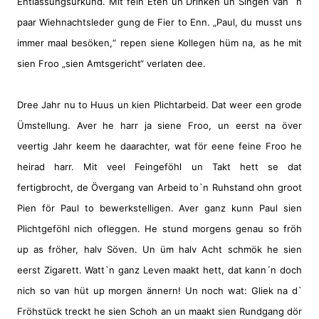
Entlassungsurkund. Mit fein Eten un Drinken un Singen van `n
paar Wiehnachtsleder gung de Fier to Enn. „Paul, du musst uns
immer maal besöken,“ repen siene Kollegen hüm na, as he mit
sien Froo „sien Amtsgericht“ verlaten dee.
Dree Jahr nu to Huus un kien Plichtarbeid. Dat weer een grode
Ümstellung. Aver he harr ja siene Froo, un eerst na över
veertig Jahr keem he daarachter, wat för eene feine Froo he
heirad harr. Mit veel Feingeföhl un Takt hett se dat
fertigbrocht, de Övergang van Arbeid to`n Ruhstand ohn groot
Pien för Paul to bewerkstelligen. Aver ganz kunn Paul sien
Plichtgeföhl nich ofleggen. He stund morgens genau so fröh
up as fröher, halv Söven. Un üm halv Acht schmök he sien
eerst Zigarett. Watt`n ganz Leven maakt hett, dat kann´n doch
nich so van hüt up morgen ännern! Un noch wat: Gliek na d`
Fröhstück treckt he sien Schoh an un maakt sien Rundgang dör