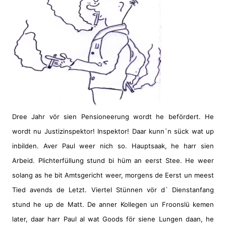
Dree Jahr vör sien Pensioneerung wordt he befördert. He
wordt nu Justizinspektor! Inspektor! Daar kunn`n sück wat up
inbilden. Aver Paul weer nich so. Hauptsaak, he harr sien
Arbeid. Plichterfüllung stund bi hüm an eerst Stee. He weer
solang as he bit Amtsgericht weer, morgens de Eerst un meest
Tied avends de Letzt. Viertel Stünnen vör d` Dienstanfang
stund he up de Matt. De anner Kollegen un Froonslü kemen
later, daar harr Paul al wat Goods för siene Lungen daan, he