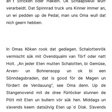
an`t Stricken oder Häkeln. Ok Schaapswull wurr
verarbeidt. Dat Spinnrad truck uns Kinner immer an,
un wi pedden up de Pedal, man uns Oma wull dat
nich geern hebben.
In Omas Köken rook dat gediegen. Schalottenrök
vermischt sük mit Ovendqualm van Törf oder natt
Holt. „An jeder Eten mutten Schalotten, bi Gemüse,
Arven- un Bohnensopp un ok bi een
Sönndagsbraden, dat is good för de Magen un
fördert de Verdauung“, see Oma denn. Up de
Stangenovend mit de dree Fürlöcker stunnen de
Pött mit Eten un bullern vör sük hen. Middags un
s’avends keem datsülvig Eten up`d Disk. S’avends