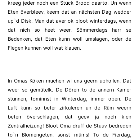
kreeg jeder noch een Stück Brood daarto. Un wenn
Eten överbleev, keem dat an nächsten Dag wedder
up`d Disk. Man dat aver ok bloot winterdags, wenn
dat nich so heet weer. Sömmerdags harr se
Bedenken, dat Eten kunn woll umslagen, oder de
Flegen kunnen woll wat klauen.
In Omas Köken muchen wi uns geern uphollen. Dat
weer so gemütelk. De Dören to de annern Kamer
stunnen, tominnst in Winterdag, immer open. De
Luft kunn so beter zirkuleren un de Rüm weern
beten överschlagen, dat geev ja noch kien
Zentralheizung! Bloot Oma druff de Stuuv bedreden
to`n Blömengeten, sonst müms! To de Fierdag,