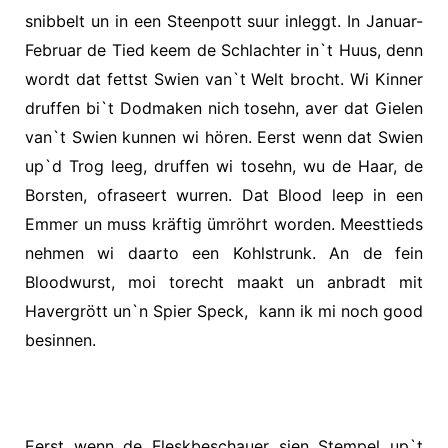
snibbelt un in een Steenpott suur inleggt. In Januar-
Februar de Tied keem de Schlachter in`t Huus, denn
wordt dat fettst Swien van`t Welt brocht. Wi Kinner
druffen bi`t Dodmaken nich tosehn, aver dat Gielen
van`t Swien kunnen wi hören. Eerst wenn dat Swien
up`d Trog leeg, druffen wi tosehn, wu de Haar, de
Borsten, ofraseert wurren. Dat Blood leep in een
Emmer un muss kräftig ümröhrt worden. Meesttieds
nehmen wi daarto een Kohlstrunk. An de fein
Bloodwurst, moi torecht maakt un anbradt mit
Havergrött un`n Spier Speck,
kann ik mi noch good
besinnen.
Eerst wenn de Fleskbeschauer sien Stempel up`t