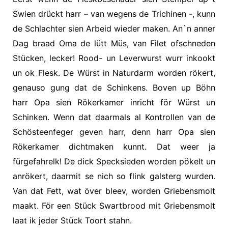
Swien drückt harr – van wegens de Trichinen -, kunn
de Schlachter sien Arbeid wieder maken. An`n anner
Dag braad Oma de lütt Müs, van Filet ofschneden
Stücken, lecker! Rood- un Leverwurst wurr inkookt
un ok Flesk. De Würst in Naturdarm worden rökert,
genauso gung dat de Schinkens. Boven up Böhn
harr Opa sien Rökerkamer inricht för Würst un
Schinken. Wenn dat daarmals al Kontrollen van de
Schösteenfeger geven harr, denn harr Opa sien
Rökerkamer dichtmaken kunnt. Dat weer ja
fürgefahrelk! De dick Specksieden worden pökelt un
anrökert, daarmit se nich so flink galsterg wurden.
Van dat Fett, wat över bleev, worden Griebensmolt
maakt. För een Stück Swartbrood mit Griebensmolt
laat ik jeder Stück Toort stahn.