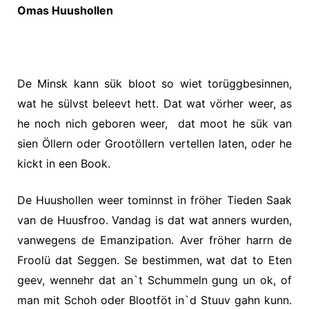
Omas Huushollen
De Minsk kann sük bloot so wiet torüggbesinnen,
wat he sülvst beleevt hett. Dat wat vörher weer, as
he noch nich geboren weer,
dat moot he sük van
sien Öllern oder Grootöllern vertellen laten, oder he
kickt in een Book.
De Huushollen weer tominnst in fröher Tieden Saak
van de Huusfroo. Vandag is dat wat anners wurden,
vanwegens de Emanzipation. Aver fröher harrn de
Froolü dat Seggen. Se bestimmen, wat dat to Eten
geev, wennehr dat an`t Schummeln gung un ok, of
man mit Schoh oder Blootföt in`d Stuuv gahn kunn.