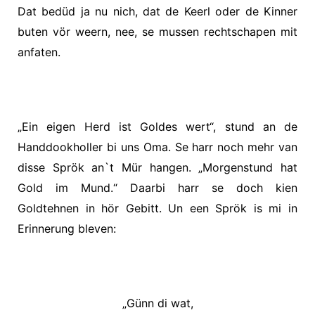
Dat bedüd ja nu nich, dat de Keerl oder de Kinner
buten vör weern, nee, se mussen rechtschapen mit
anfaten.
„Ein eigen Herd ist Goldes wert“, stund an de
Handdookholler bi uns Oma. Se harr noch mehr van
disse Sprök an`t Mür hangen. „Morgenstund hat
Gold im Mund.“ Daarbi harr se doch kien
Goldtehnen in hör Gebitt. Un een Sprök is mi in
Erinnerung bleven:
„Günn di wat,