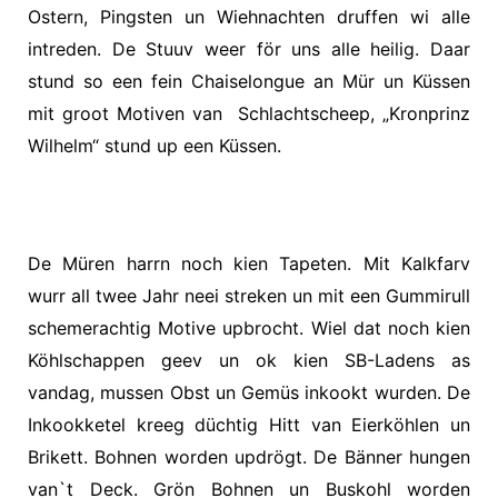
Ostern, Pingsten un Wiehnachten druffen wi alle
intreden. De Stuuv weer för uns alle heilig. Daar
stund so een fein Chaiselongue an Mür un Küssen
mit groot Motiven van
Schlachtscheep, „Kronprinz
Wilhelm“ stund up een Küssen.
De Müren harrn noch kien Tapeten. Mit Kalkfarv
wurr all twee Jahr neei streken un mit een Gummirull
schemerachtig Motive upbrocht. Wiel dat noch kien
Köhlschappen geev un ok kien SB-Ladens as
vandag, mussen Obst un Gemüs inkookt wurden. De
Inkookketel kreeg düchtig Hitt van Eierköhlen un
Brikett. Bohnen worden updrögt. De Bänner hungen
van`t Deck. Grön Bohnen un Buskohl worden