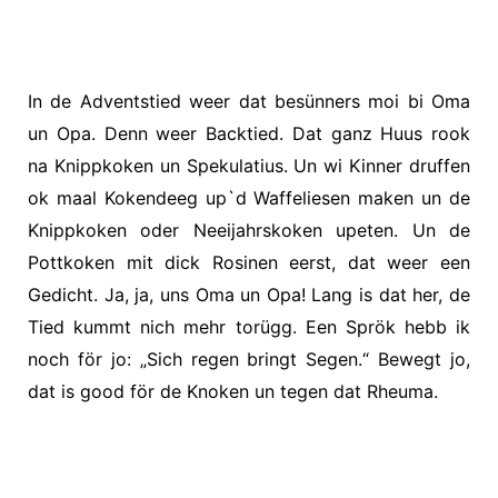
In de Adventstied weer dat besünners moi bi Oma
un Opa. Denn weer Backtied. Dat ganz Huus rook
na Knippkoken un Spekulatius. Un wi Kinner druffen
ok maal Kokendeeg up`d Waffeliesen maken un de
Knippkoken oder Neeijahrskoken upeten. Un de
Pottkoken mit dick Rosinen eerst, dat weer een
Gedicht. Ja, ja, uns Oma un Opa! Lang is dat her, de
Tied kummt nich mehr torügg. Een Sprök hebb ik
noch för jo: „Sich regen bringt Segen.“ Bewegt jo,
dat is good för de Knoken un tegen dat Rheuma.