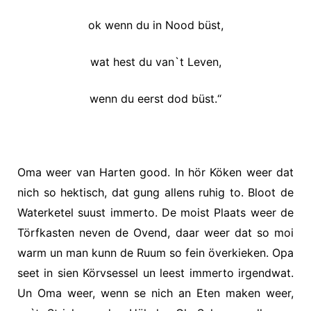
ok wenn du in Nood büst,
wat hest du van`t Leven,
wenn du eerst dod büst.“
Oma weer van Harten good. In hör Köken weer dat
nich so hektisch, dat gung allens ruhig to. Bloot de
Waterketel suust immerto. De moist Plaats weer de
Törfkasten neven de Ovend, daar weer dat so moi
warm un man kunn de Ruum so fein överkieken. Opa
seet in sien Körvsessel un leest immerto irgendwat.
Un Oma weer, wenn se nich an Eten maken weer,