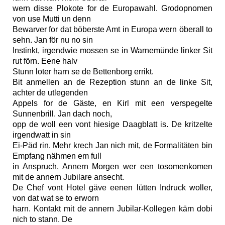
wern disse Plokote for de Europawahl. Grodopnomen
von use Mutti un denn
Bewarver for dat böberste Amt in Europa wern öberall to
sehn. Jan för nu no sin
Instinkt, irgendwie mossen se in Warnemünde linker Sit
rut förn. Eene halv
Stunn loter harn se de Bettenborg errikt.
Bit anmellen an de Rezeption stunn an de linke Sit,
achter de utlegenden
Appels for de Gäste, en Kirl mit een verspegelte
Sunnenbrill. Jan dach noch,
opp de woll een vont hiesige Daagblatt is. De kritzelte
irgendwatt in sin
Ei-Päd rin. Mehr krech Jan nich mit, de Formalitäten bin
Empfang nähmen em full
in Anspruch. Annern Morgen wer een tosomenkomen
mit de annern Jubilare ansecht.
De Chef vont Hotel gäve eenen lütten Indruck woller,
von dat wat se to erworn
harn. Kontakt mit de annern Jubilar-Kollegen käm dobi
nich to stann. De