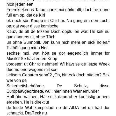
nich jeder, een
Feernkieker as Tatuu, ganz moi dörknallt, dach he, dann
full em op, dat de Kirl
ok noch son Knopp int Ohr har. Nu gung em een Lucht
op, dat weer disse komische
Kauz, de all de lezzen Dach oppfullen wär. He kek nu
ganz anners ut, ohne Tüch
un ohne Sunnbrill. Jan kunn nich mehr an sick holen.“
Tschülligung mien Her,
sechse mol, wat hört se dor eegendlich immer for
Musik? Se hävt eeren Knop
vorgeten ut Ohr to nehmen! Wi hävt se de letzte Week
duernd enerwegens mit son
seltsom Gebaren sehn“? „Oh, bin eck doch offalen? Eck
wer von de
Sekerheitsbehöörde. De Schulz, disse
Europaavgeordnete, wull hier innen Warnemünder
Hoff öbernachen. Hät seck dann ober kortfristig anners
ergeben. He is direkt ut
de lesde Wahlkampfstadt no de AIDA fort un häd dor
schnackt. Draff eck nu