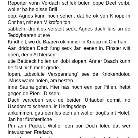
Reporter vonn Vordach schlek buten oppe Deel vorbi,
woller ha he disse Brill
opp. Agnes kunn noch sehen, dat he ok son Knopp in
Ohr har, mit een Mikrofon ton
sabbeln, drohtlos versteit seck. Agnes dach furs an de
Teddybaaren ut ere
Kindheit, wo de Baaren ok immer in Knopp int Ohr han.
Aan dridden Dach fung seck Jan eenen in. Finster wiit
open, denn Achtersen
utte Bettdeck hollen un dobi slopen. Anner Daach kunn
he fast nich mehr grode
lopen, „absolute Verspannung“ see de Knokendotor.
„Muss warm holen, am besten
inne Sauna gohn. Hier häs noch een por Pillen, helpt
gegen de Pien“. Dissen
Dach vertreben sick de beiden Urlauber dormit, no
Usedom to schesen. In Heringsdorp
ankummen, gau een Ies eten un woller trogüs int Hotel.
Jan har fürchterliche
Pin ann Puckel. Woller een por Doch loter, dat wer
intwuschen Fredach,