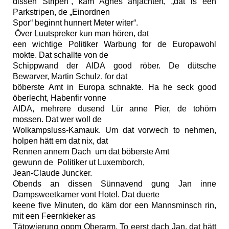
dissen Stripen“, käm Agnes anjachtert, „dat is een
Parkstripen, de „Einordnen
Spor“ beginnt hunnert Meter witer“.
Över Luutspreker kun man hören, dat
een wichtige Politiker Warbung for de Europawohl
mokte. Dat schallte von de
Schippwand der AIDA good röber. De dütsche
Bewarver, Martin Schulz, for dat
böberste Amt in Europa schnakte. Ha he seck good
öberlecht, Habenfir vonne
AIDA, mehrere dusend Lür anne Pier, de tohörn
mossen. Dat wer woll de
Wolkampsluss-Kamauk. Um dat vorwech to nehmen,
holpen hätt em dat nix, dat
Rennen annern Dach
um dat böberste Amt
gewunn de
Politiker ut Luxemborch,
Jean-Claude Juncker.
Obends an dissen Sünnavend gung Jan inne
Dampsweetkamer vont Hotel. Dat duerte
keene five Minuten, do käm dor een Mannsminsch rin,
mit een Feernkieker as
Tätowierung oppm Oberarm. To eerst dach Jan, dat hätt