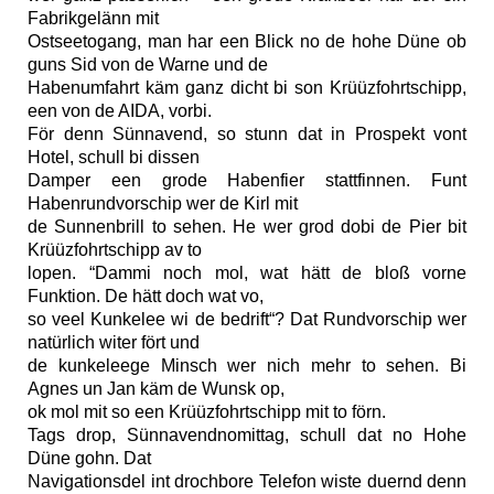
Fabrikgelänn mit
Ostseetogang, man har een Blick no de hohe Düne ob
guns Sid von de Warne und de
Habenumfahrt käm ganz dicht bi son Krüüzfohrtschipp,
een von de AIDA, vorbi.
För denn Sünnavend, so stunn dat in Prospekt vont
Hotel, schull bi dissen
Damper een grode Habenfier stattfinnen. Funt
Habenrundvorschip wer de Kirl mit
de Sunnenbrill to sehen. He wer grod dobi de Pier bit
Krüüzfohrtschipp av to
lopen. “Dammi noch mol, wat hätt de bloß vorne
Funktion. De hätt doch wat vo,
so veel Kunkelee wi de bedrift“? Dat Rundvorschip wer
natürlich witer fört und
de kunkeleege Minsch wer nich mehr to sehen. Bi
Agnes un Jan käm de Wunsk op,
ok mol mit so een Krüüzfohrtschipp mit to förn.
Tags drop, Sünnavendnomittag, schull dat no Hohe
Düne gohn. Dat
Navigationsdel int drochbore Telefon wiste duernd denn