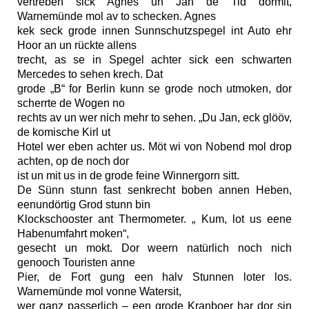
vertreben sick Agnes un Jan de Tid dormit,
Warnemünde mol av to schecken. Agnes
kek seck grode innen Sunnschutzspegel int Auto ehr
Hoor an un rückte allens
trecht, as se in Spegel achter sick een schwarten
Mercedes to sehen krech. Dat
grode „B“ for Berlin kunn se grode noch utmoken, dor
scherrte de Wogen no
rechts av un wer nich mehr to sehen. „Du Jan, eck glööv,
de komische Kirl ut
Hotel wer eben achter us. Möt wi von Nobend mol drop
achten, op de noch dor
ist un mit us in de grode feine Winnergorn sitt.
De Sünn stunn fast senkrecht boben annen Heben,
eenundörtig Grod stunn bin
Klockschooster ant Thermometer. „ Kum, lot us eene
Habenumfahrt moken“,
gesecht un mokt. Dor weern natürlich noch nich
genooch Touristen anne
Pier, de Fort gung een halv Stunnen loter los.
Warnemünde mol vonne Watersit,
wer ganz passerlich – een grode Kranboer har dor sin