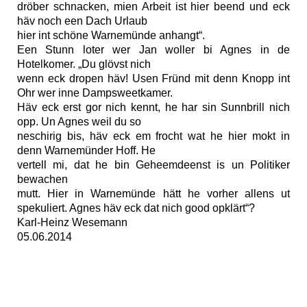
dröber schnacken, mien Arbeit ist hier beend und eck
häv noch een Dach Urlaub
hier int schöne Warnemünde anhangt“.
Een Stunn loter wer Jan woller bi Agnes in de
Hotelkomer. „Du glövst nich
wenn eck dropen häv! Usen Fründ mit denn Knopp int
Ohr wer inne Dampsweetkamer.
Häv eck erst gor nich kennt, he har sin Sunnbrill nich
opp. Un Agnes weil du so
neschirig bis, häv eck em frocht wat he hier mokt in
denn Warnemünder Hoff. He
vertell mi, dat he bin G
eheemdeenst is un Politiker
bewachen
mutt. Hier in Warnemünde hätt he vorher allens ut
spekuliert. Agnes
häv eck dat nich good opklärt“?
Karl-Heinz Wesemann
05.06.2014