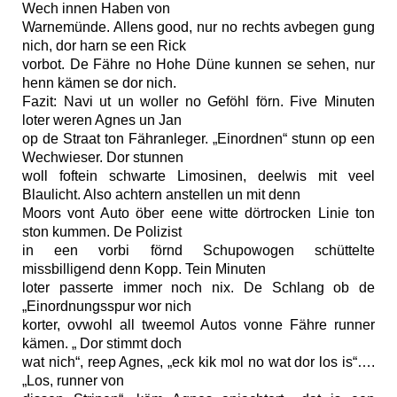
Wech innen Haben von
Warnemünde. Allens good, nur no rechts avbegen gung
nich, dor harn se een Rick
vorbot. De Fähre no Hohe Düne kunnen se sehen, nur
henn kämen se dor nich.
Fazit: Navi ut un woller no Geföhl förn. Five Minuten
loter weren Agnes un Jan
op de Straat ton Fähranleger. „Einordnen“ stunn op een
Wechwieser. Dor stunnen
woll foftein schwarte Limosinen, deelwis mit
veel
Blaulicht. Also achtern anstellen un mit denn
Moors vont Auto öber eene witte dörtrocken Linie ton
ston kummen. De Polizist
in een vorbi förnd Schupowogen schüttelte
missbilligend denn Kopp. Tein Minuten
loter passerte immer noch nix. De Schlang ob de
„Einordnungsspur wor nich
korter, ovwohl all tweemol Autos vonne Fähre runner
kämen. „ Dor stimmt doch
wat nich“, reep Agnes, „eck kik mol no wat dor los is“….
„Los, runner von