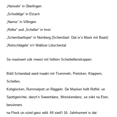
„Hansele“ in Überlingen
„Schuddige“ in Elzach
„Narros“ in Villingen
„Roller“ und „Scheller“ in Imst
„Schembartloper“ in Nürnberg (Schembart: Dat is’n Mask mit Baart)
„Roitschlägele“ in’t Walliser Lötschental
Se maskeert sük meest mit höltern Scherbellenskoppen.
Büld Schandaal ward maakt mit Trummeln, Pietsken, Klappern,
Schellen,
Kohglocken, Rummelpott un Räggeln. De Masken hollt Rüffel- un
Spottgerichte, danzt’n Sweertdanz, Moriskendanz, se sökt na Eten,
besünners
na Flesk un sünd ganz wild. All sied’t 16. Jahrhunnert is dat