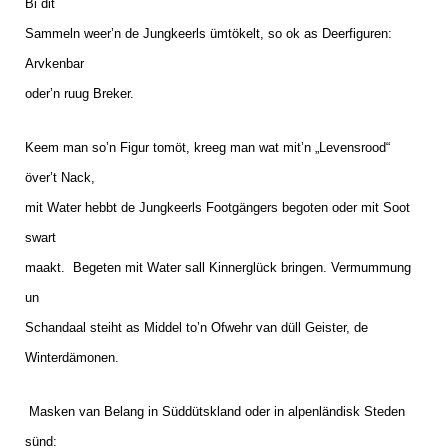
Bi dit
Sammeln weer’n de Jungkeerls ümtökelt, so ok as Deerfiguren:
Arvkenbar
oder’n ruug Breker.
Keem man so’n Figur tomöt, kreeg man wat mit’n „Levensrood“
över’t Nack,
mit Water hebbt de Jungkeerls Footgängers begoten oder mit Soot
swart
maakt.
Begeten mit Water sall Kinnerglück bringen. Vermummung
un
Schandaal steiht as Middel to’n Ofwehr van düll Geister, de
Winterdämonen.
Masken van Belang in Süddütskland oder in alpenländisk Steden
sünd: