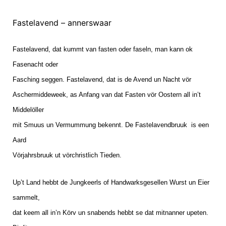
Fastelavend – annerswaar
Fastelavend, dat kummt van fasten oder faseln, man kann ok
Fasenacht oder
Fasching seggen. Fastelavend, dat is de Avend un Nacht vör
Aschermiddeweek, as Anfang van dat Fasten vör Oostern all in’t
Middelöller
mit Smuus un Vermummung bekennt. De Fastelavendbruuk
is een
Aard
Vörjahrsbruuk ut vörchristlich Tieden.
Up’t Land hebbt de Jungkeerls of Handwarksgesellen Wurst un Eier
sammelt,
dat keem all in’n Körv un snabends hebbt se dat mitnanner upeten.