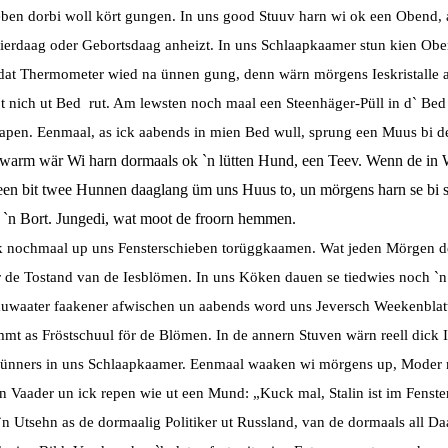
eben dorbi woll kört gungen. In uns good Stuuv
harn wi ok een Obend,
Fierdaag oder Gebortsdaag anheizt. In
uns Schlaapkaamer stun kien Oben
 dat Thermometer wied
na ünnen gung, denn wärn mörgens Ieskristalle
t nich ut
Bed rut. Am lewsten noch maal een Steenhäger-Püll in d` Bed
aapen.
Eenmaal, as ick aabends in mien Bed wull, sprung een Muus bi d
warm wär Wi harn dormaals ok `n lütten Hund, een Teev. Wenn de in W
een bit twee Hunnen daaglang üm uns Huus to, un mörgens harn se bi 
n `n Bort. Jungedi, wat moot de froorn hemmen.
k nochmaal up uns Fensterschieben torüggkaamen. Wat jeden Mörgen 
r de Tostand van de Iesblömen. In uns Köken dauen se tiedwies
noch `n
auwaater faakener afwischen un aabends word uns
Jeversch Weekenblat
mmt as Fröstschuul för de Blömen.
In de annern Stuven wärn reell dick
ünners in uns Schlaap
kaamer. Eenmaal waaken wi mörgens up, Moder 
en
Vaader un ick repen wie ut een Mund: „Kuck mal, Stalin ist im Fenste
`n Utsehn as de dormaalig Politiker ut Russland, van de dormaals all D