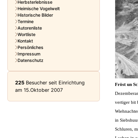
Herbsterlebnisse
Heimische Vogelwelt
Historische Bilder
Termine
Autorenliste
Wortliste
Kontakt
Persönliches
Impressum
Datenschutz
225
Besucher seit Einrichtung
Fröst un S
am 15.Oktober 2007
Dezemberanf
vertiger bi
Wiehnachte
in Siebshu
Schluren, m
Lachen
in 