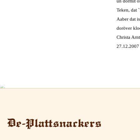
un dormit o
Teken, dat 
Aaber dat i
doröver klo
Christa Ar
27