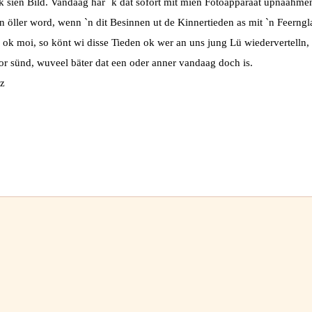
k sien Bild. Vandaag har `k dat sofort mit mien Fotoapparaat up
naahmen 
`n öller word, wenn `n dit Besinnen ut de Kinnertieden
as mit `n Feerngl
s ok moi, so könt wi disse Tieden ok wer an
uns jung Lü wiedervertelln,
or sünd, wuveel bäter dat een oder anner vandaag doch is.
ntz
.12.2007