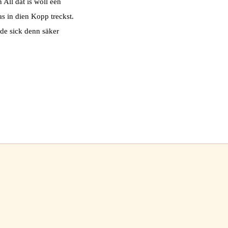
All dat is woll een
as in dien Kopp treckst.
 de sick denn säker