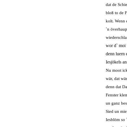
dat de Schi
bloß to de 
kolt. Wenn
`n överhaup
wiederschl
wor d` moi 
denn luern 
Iesjökels a
Nu moot ic
wär, dat wä
denn dat D
Fenster kle
un ganz bes
Sied un mi
Iesblöm so 