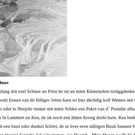
chnee
ang mit veel Schnee un Fröst let mi an mien Kinnerjohrn torüggdenk
t bold Ennen van de füftiger Johrn harn wi hier düchdig koll
Winters mit 
n oder to Neejohr immer mit mien Schlee
een Paket van d` Poststäe afh
us bi Lammert un Kea,
de ok noch een lütten Kroog dorbi harn. Kea bed
it een bunt
oder dunkel Schört, de se över eern stäbigen Buuk bunnen h
eer gleunig Gesicht. Ick wär immer „eer Deern“. „Mien Deern, wullt du d