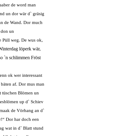
 aaber de word man
d un dor wär d` gräsig
 an de Wand. Dor much
 don un
e Püll weg. De wus ok,
interdag löperk wär,
so `n schlimmen Fröst
denn ok
wer interessant
 bäten af. Dor mus man
t tüschen Blömen un
 Iesblömen up d` Schiev
maak de Vörhang an d`
r!“ Dor har doch een
aag wat
in d` Blatt stund