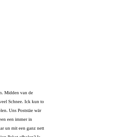
en.
Midden van de
veel Schnee. Ick kun to
olen. Uns Poststäe wär
een een immer in
ar un mit een ganz nett
ien Paket afholen? Is