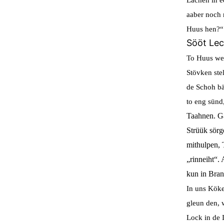
aaber noch 
Huus hen?“
Sööt Lec
To Huus wer
Stövken ste
de Schoh bä
to eng sünd
Taahnen. Ga
Strüük sörg
mithulpen, 
„rinneiht“.
kun in Bra
In uns Köke
gleun den, 
Lock in de 