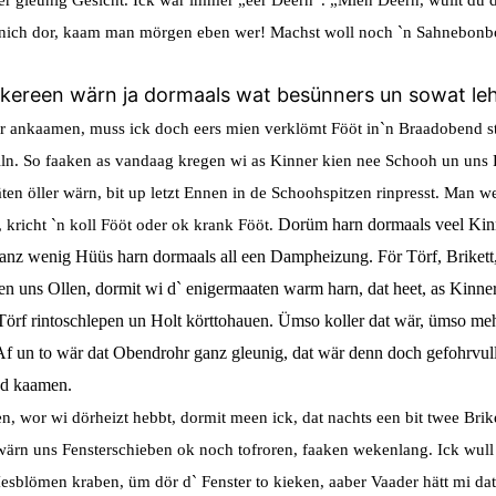
nich dor, kaam man mörgen eben wer! Machst woll noch `n Sahnebonbo
kereen wärn ja dormaals wat besünners un sowat lehn
 ankaamen, muss ick doch eers mien verklömt Fööt in`n Braadobend 
lln. So faaken as vandaag kregen wi as Kinner kien nee Schooh un uns
ten öller wärn, bit up letzt Ennen in de Schoohspitzen rin
presst. Man w
Dorüm harn dormaals veel Kinn
, kricht `n koll Fööt oder ok krank Fööt.
nz wenig Hüüs harn dormaals all een Dampheizung. För Törf, Brikett
en uns Ollen, dormit wi d` enigermaaten warm harn, dat heet, as Kinne
Törf rintoschlepen un Holt körttohauen. Ümso koller dat wär, ümso m
 Af un to wär dat Obendrohr ganz gleunig, dat wär denn doch gefohrvul
nd kaamen.
n, wor wi dörheizt hebbt, dormit meen ick, dat nachts een bit twee Brik
wärn uns Fensterschieben ok noch tofroren, faaken wekenlang. Ick wul
Iesblömen kraben, üm dör d` Fenster to kieken, aaber Vaader
hätt mi da