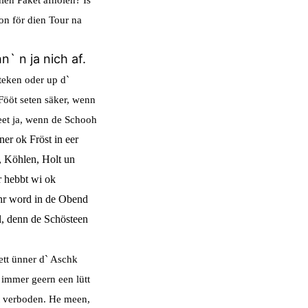
n för dien Tour na
` n ja nich af.
steken oder
up d`
 Fööt
seten säker, wenn
eet ja, wenn de Schooh
er ok Fröst in eer
, Köhlen, Holt un
r hebbt wi ok
ehr word in de Obend
l, denn de Schösteen
ett ünner
d` Aschk
l
immer geern een lütt
t verboden. He meen,